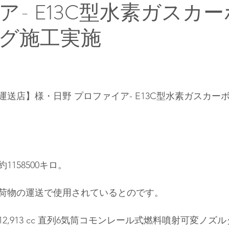
ア- E13C型水素ガスカ
グ施工実施
送店】様・日野 プロファイア- E13C型水素ガスカー
158500キロ。
荷物の運送で使用されているとのです
。
12,913 cc 
直列6気筒
コモンレール式燃料噴射
可変ノズル