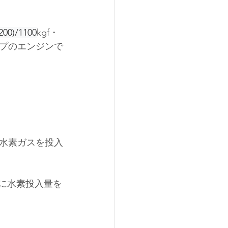
200)/1100
kgf・
イプのエンジンで
水素ガスを投入
々に水素投入量を