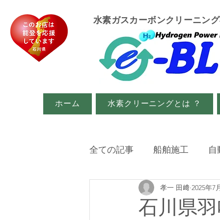
​水素ガスカーボンクリーニン
ホーム
水素クリーニングとは ？
全ての記事
船舶施工
自
孝一 田﨑
2025年7
イベント・メディア関係
石川県羽