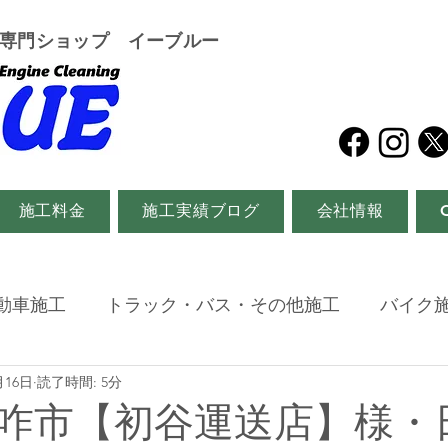
グ専門ショップ イーブルー
施工料金
施工実績ブログ
会社情報
動車施工
トラック・バス・その他施工
バイク
月16日
読了時間: 5分
咋市【初谷運送店】様・