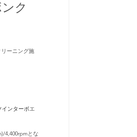
ボンク
ボンクリーニング施
Cツインターボ
エ
)/4,400rpm
とな