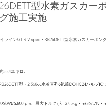
RB26DETT型水素ガスカー
グ施工実施
カイラインGT-R V-spec・RB26DETT型水素ガスカー
5,400キロ。
26DETT
型
・2,568cc
水冷直列6気筒DOHC24バルブI
206kW)/6,800rpm
、最大トルクが、
37.5kg・m(367.7N・m