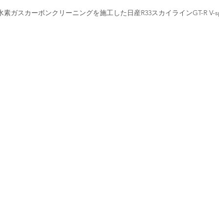
素ガスカーボンクリーニングを施工した日産R33スカイラインGT-R V-sp