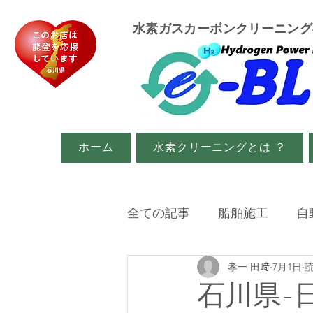
​水素ガスカーボンクリーニン
ホーム
水素クリーニングとは ？
全ての記事
船舶施工
自
孝一 田﨑
7月1日
読
イベント・メディア関係
石川県-日