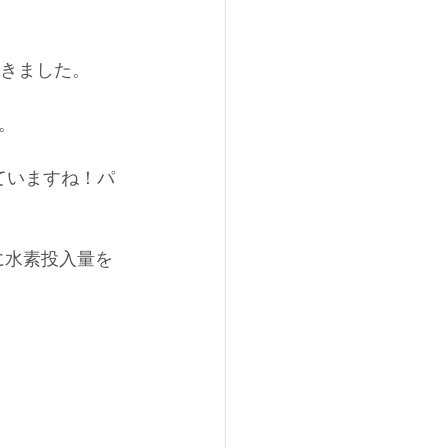
頂きました。
。
ていますね！パ
に水素投入量を