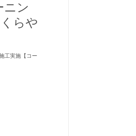
ーニン
さくらや
グ施工実施【コー