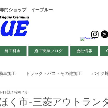
グ専門ショップ イーブルー
施工料金
施工実績ブログ
会社情報
動車施工
トラック・バス・その他施工
バイク
月6日
読了時間: 6分
ほく市-三菱アウトラン