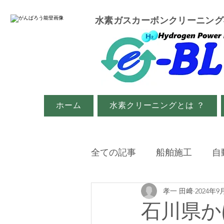
​水素ガスカーボンクリーニン
ホーム
水素クリーニングとは ？
全ての記事
船舶施工
自
孝一 田﨑
2024年9
イベント・メディア関係
石川県か