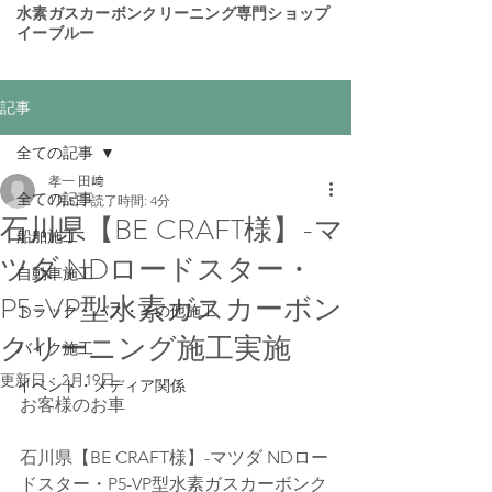
​水素ガスカーボンクリーニング専門ショップ
イーブルー
記事
全ての記事
孝一 田﨑
全ての記事
1月5日
読了時間: 4分
石川県【BE CRAFT様】-マ
船舶施工
ツダ NDロードスター・
自動車施工
P5-VP型水素ガスカーボン
トラック・バス・その他施工
クリーニング施工実施
バイク施工
更新日：
2月19日
イベント・メディア関係
お客様のお車 
石川県【BE CRAFT様】-マツダ NDロー
ドスター・P5-VP型水素ガスカーボンク