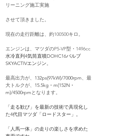
リーニング施工実施
させて頂きました。
現在の走行距離は、約100500キロ。
エンジンは、マツダの
P5-VP型
・1496cc
水冷直列4気筒直噴DOHC16バルブ
SKYACTIVエンジン
。
最高出力が、
132ps(97kW)/7000rpm
、最
大トルクが、
15.5kg・m(152N・
m)/4500rpm
となります。
「走る歓び」を最新の技術で具現化し
た4代目マツダ「ロードスター」。
「人馬一体」の走りの楽しさを求めた