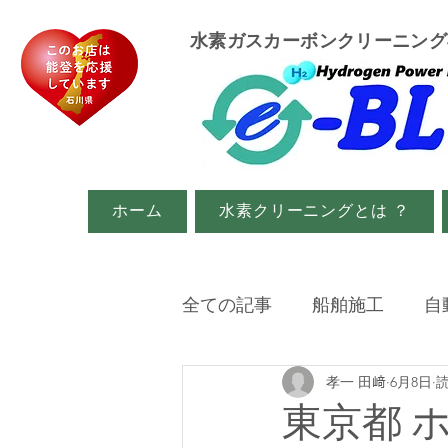
​水素ガスカーボンクリーニン
ホーム
水素クリーニングとは ？
全ての記事
船舶施工
自
孝一 田﨑
6月8日
読
イベント・メディア関係
東京都 ホ