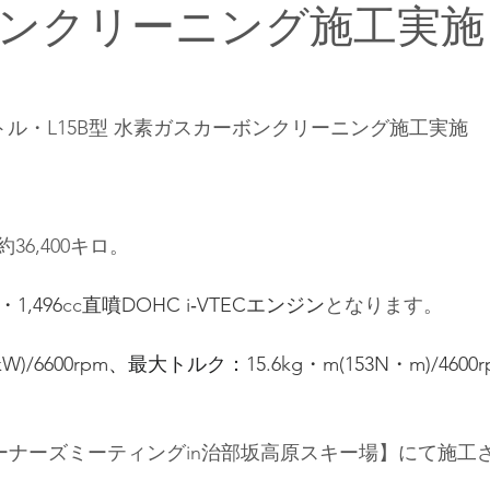
ンクリーニング施工実施
トル・L15B型 水素ガスカーボンクリーニング施工実施
6,400キロ。
1,496
cc
直噴DOHC i‐VTECエンジン
となります。
kW)/6600rpm
、最大トルク：
15.6kg・m(153N・m)/4600
スオーナーズミーティングin治部坂高原スキー場】にて施