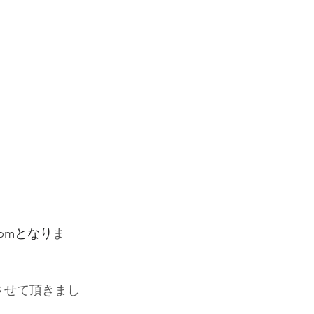
rpm
となり
ま
工させて頂きまし