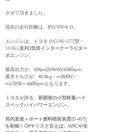
させて頂きました。
現在の走行距離は、約57490キロ。
エンジンは、トヨタ の
G16E-GTS型
・
1618cc
直列3気筒インタークーラICター
ボ
エンジン。
最高出力が、
304ps(224kW)/6500rpm
、
最大トルクが、
40.8kg・m(400N・
m)/3250～4600rpm
となります。
トヨタが誇る、
新開発の小型軽量ハイ
スペックハイパワーエンジン
。
筒内直接＋ポート燃料噴射装置(D-4ST)
を制御！GRヤリスと言えば、WRCや全