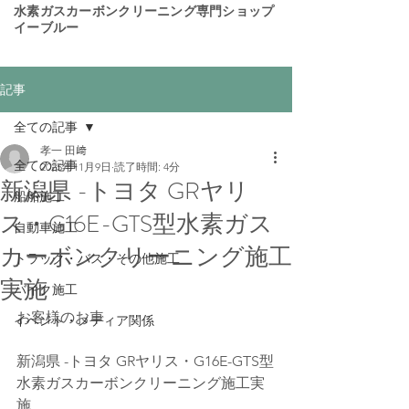
​水素ガスカーボンクリーニング専門ショップ
イーブルー
記事
全ての記事
孝一 田﨑
全ての記事
2025年11月9日
読了時間: 4分
新潟県 -トヨタ GRヤリ
船舶施工
ス・G16E-GTS型水素ガス
自動車施工
カーボンクリーニング施工
トラック・バス・その他施工
実施
バイク施工
お客様のお車 
イベント・メディア関係
新潟県 -トヨタ GRヤリス・G16E-GTS型
水素ガスカーボンクリーニング施工実
施