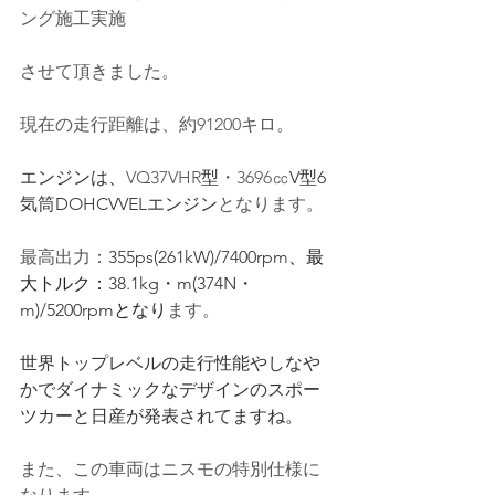
ング施工実施
させて頂きました。
現在の走行距離は、約91200キロ。
エンジンは、
VQ37VHR
型
・3696㏄
V型6
気筒DOHCVVELエンジン
となります。
最高出力：
355ps(261kW)/7400rpm
、最
大トルク：
38.1kg・m(374N・
m)/5200rpm
となり
ます。
世界トップレベルの走行性能やしなや
かでダイナミックなデザインのスポー
ツカーと日産が発表されてますね
。
また、この車両はニスモの特別仕様に