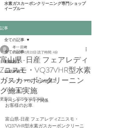
​水素ガスカーボンクリーニング専門ショップ
イーブルー
記事
全ての記事
孝一 田﨑
全ての記事
2025年10月22日
読了時間: 4分
富山県-日産 フェアレディ
船舶施工
Zニスモ・VQ37VHR型水素
自動車施工
ガスカーボンクリーニン
トラック・バス・その他施工
グ施工実施
バイク施工
更新日：
2025年10月25日
イベント・メディア関係
お客様のお車
富山県-日産 フェアレディZニスモ・
VQ37VHR型水素ガスカーボンクリーニ