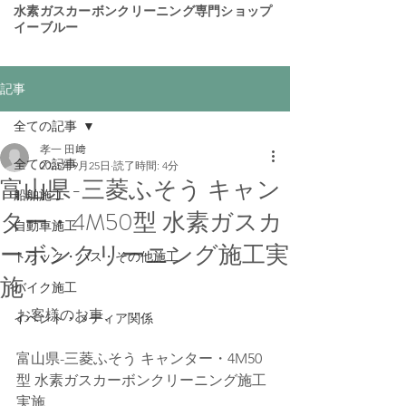
​水素ガスカーボンクリーニング専門ショップ
イーブルー
記事
全ての記事
孝一 田﨑
全ての記事
2025年9月25日
読了時間: 4分
富山県-三菱ふそう キャン
船舶施工
ター・4M50型 水素ガスカ
自動車施工
ーボンクリーニング施工実
トラック・バス・その他施工
施
バイク施工
お客様のお車、
イベント・メディア関係
富山県-三菱ふそう キャンター・4M50
型 水素ガスカーボンクリーニング施工
実施