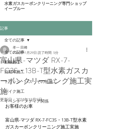
​水素ガスカーボンクリーニング専門ショップ
イーブルー
記事
全ての記事
孝一 田﨑
全ての記事
2024年11月29日
読了時間: 5分
富山県-マツダ RX-7-
船舶施工
FC3S・13B-T型水素ガスカ
自動車施工
ーボンクリーニング施工実
トラック・バス・その他施工
施
バイク施工
更新日：
2024年12月5日
イベント・メディア関係
お客様のお車
富山県-マツダ RX-7-FC3S・13B-T型水素
ガスカーボンクリーニング施工実施