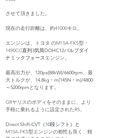
させて頂きました。
現在の走行距離は、約41000キロ。
エンジンは、トヨタ の
M15A-FKS型
・
1490CC
直列3気筒DOHC12バルブダイ
ナミックフォース
エンジン。
最高出力が、
120ps(88kW)/6600rpm
、最
大トルクが、
14.8kg・m(145N・m)/4800
～5200rpm
となります。
GRヤリスのボディをそのままに、より
手軽に乗れるように設定されたRS。
Direct Shift-CVT（10段シフト）と
M15A-FKS型エンジンの相性も良く、軽