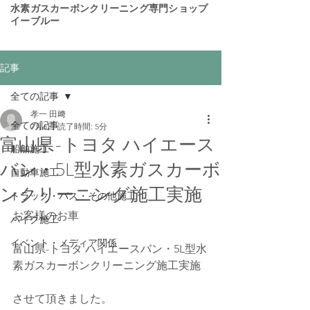
​水素ガスカーボンクリーニング専門ショップ
イーブルー
記事
全ての記事
孝一 田﨑
全ての記事
7月6日
読了時間: 5分
富山県-トヨタ ハイエース
船舶施工
バン・5L型水素ガスカーボ
自動車施工
ンクリーニング施工実施
トラック・バス・その他施工
お客様のお車 
バイク施工
イベント・メディア関係
富山県-トヨタ ハイエースバン・5L型水
素ガスカーボンクリーニング施工実施
させて頂きました。