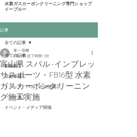
​水素ガスカーボンクリーニング専門ショップ
イーブルー
記事
全ての記事
孝一 田﨑
全ての記事
3月19日
読了時間: 5分
富山県 スバル-インプレッ
船舶施工
サスポーツ・FB16型 水素
自動車施工
ガスカーボンクリーニン
トラック・バス・その他施工
グ施工実施
バイク施工
イベント・メディア関係