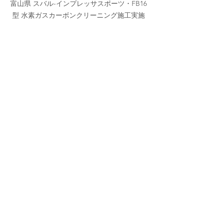
富山県 スバル-インプレッサスポーツ・FB16
型 水素ガスカーボンクリーニング施工実施