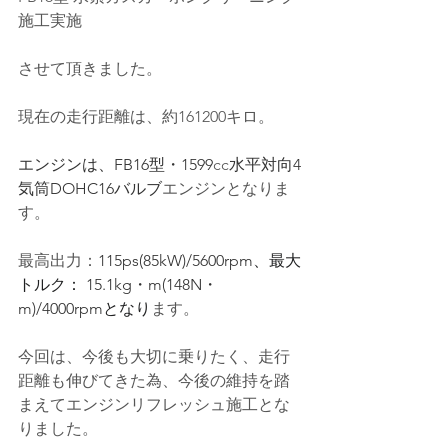
施工実施
させて頂きました。
現在の走行距離は、約161200キロ。
エンジンは、FB16型・1599
cc
水平対向4
気筒DOHC16バルブ
エンジンとなりま
す。
最高出力：
115ps(85kW)/5600rpm
、最大
トルク： 
15.1kg・m(148N・
m)/4000rpm
となり
ます。
今回は、
今後も大切に乗りたく、走行
距離も伸びてきた為、今後の維持を踏
まえてエンジンリフレッシュ施工とな
りました
。