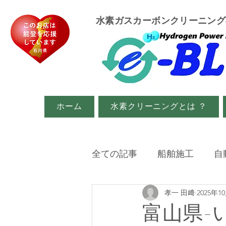
​水素ガスカーボンクリーニン
ホーム
水素クリーニングとは ？
全ての記事
船舶施工
自
孝一 田﨑
2025年1
イベント・メディア関係
富山県-