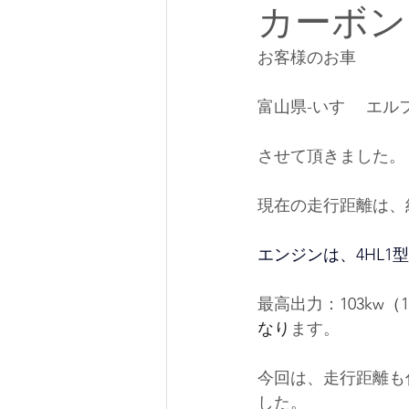
カーボン
お客様のお車
富山県-いすゞ エル
させて頂きました。
現在の走行距離は、約
エンジンは、4HL1型・
最高出力：
103kw（1
なり
ます。
今回は、走行距離も
した。