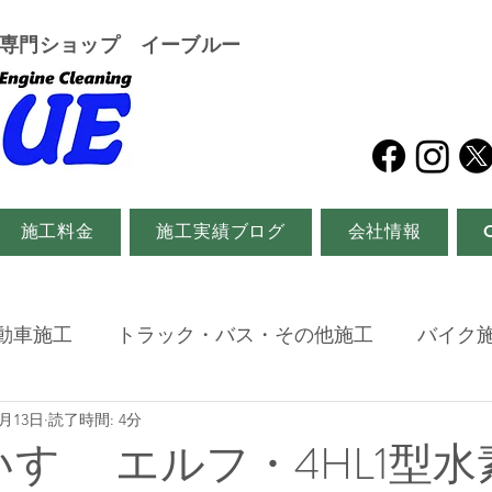
グ専門ショップ イーブルー
施工料金
施工実績ブログ
会社情報
動車施工
トラック・バス・その他施工
バイク
0月13日
読了時間: 4分
いすゞ エルフ・4HL1型