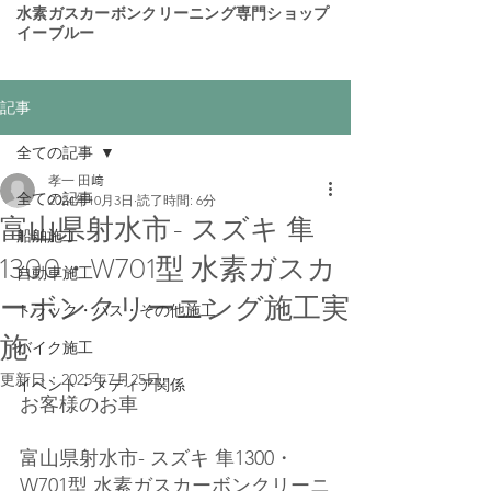
​水素ガスカーボンクリーニング専門ショップ
イーブルー
記事
全ての記事
孝一 田﨑
全ての記事
2024年10月3日
読了時間: 6分
富山県射水市- スズキ 隼
船舶施工
1300・W701型 水素ガスカ
自動車施工
ーボンクリーニング施工実
トラック・バス・その他施工
施
バイク施工
更新日：
2025年7月25日
イベント・メディア関係
お客様のお車
富山県射水市- スズキ 隼1300・
W701型 水素ガスカーボンクリーニ