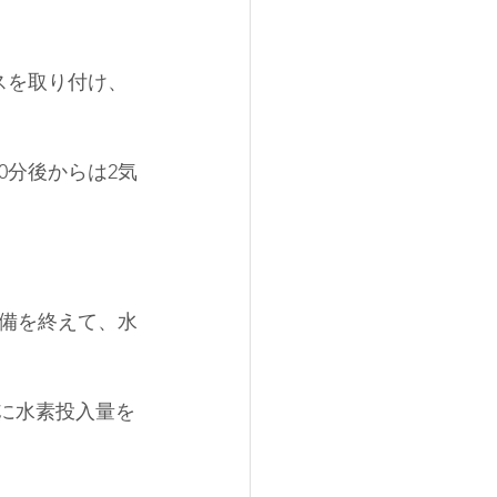
スを取り付け、
0分後からは2気
備を終えて、水
々に水素投入量を