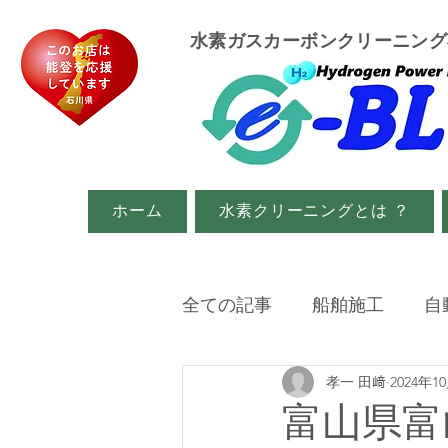
​水素ガスカーボンクリーニン
ホーム
水素クリーニングとは ？
全ての記事
船舶施工
自
孝一 田﨑
2024年1
イベント・メディア関係
富山県富山