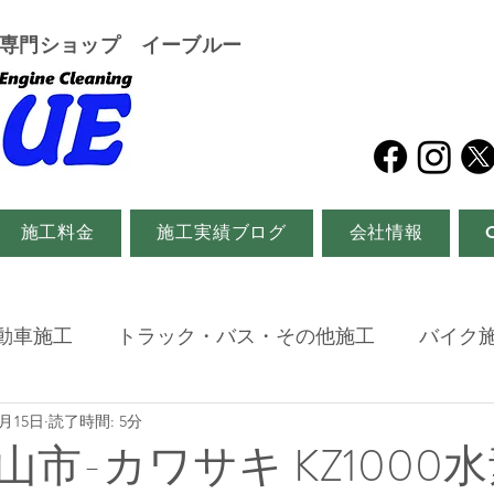
グ専門ショップ イーブルー
施工料金
施工実績ブログ
会社情報
動車施工
トラック・バス・その他施工
バイク
0月15日
読了時間: 5分
市-カワサキ KZ1000