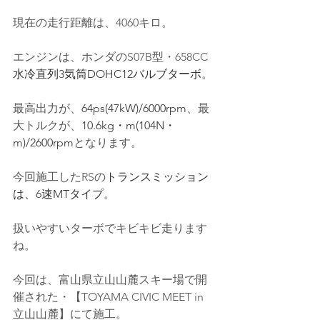
現在の走行距離は、4060キロ。
エンジンは、ホンダの
S07B型
・658CC
水冷直列3気筒DOHC12バルブターボ
。
最高出力が、
64ps(47kW)/6000rpm
、最
大トルクが、
10.6kg・m(104N・
m)/2600rpm
となります。
今回施工したRSの
トランスミッション
は、6速MTタイプ
。
扱いやすいターボでキビキビ走ります
ね。
今回は、富山県立山山麓スキー場で開
催された・【TOYAMA CIVIC MEET in 
立山山麓】にて施工。