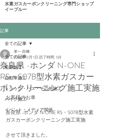
​水素ガスカーボンクリーニング専門ショップ
イーブルー
記事
全ての記事
孝一 田﨑
全ての記事
2025年12月1日
読了時間: 5分
奈良県 -ホンダ N-ONE
船舶施工
RS・S07B型水素ガスカー
自動車施工
ボンクリーニング施工実施
トラック・バス・その他施工
お客様のお車 
バイク施工
イベント・メディア関係
奈良県 -ホンダ N-ONE RS・S07B型水素
ガスカーボンクリーニング施工実施
させて頂きました。