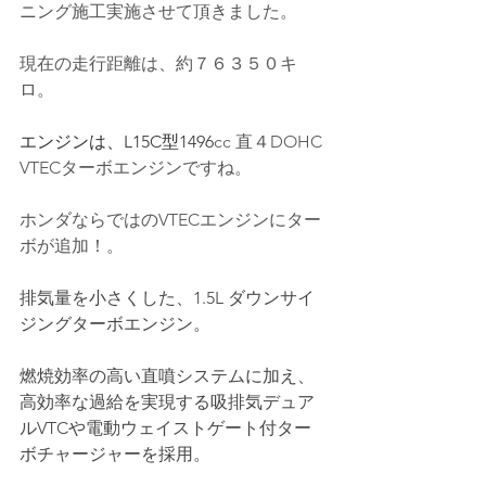
ニング施工実施させて頂きました。  
現在の走行距離は、約７６３５０キ
ロ。
エンジンは、L15C型1496
cc 直４DOHC 
VTECターボエンジンですね。  
ホンダならではのVTECエンジンにター
ボが追加！。
排気量を小さくした、1.5L ダウンサイ
ジングターボエンジン。
燃焼効率の高い直噴システムに加え、
高効率な過給を実現する吸排気デュア
ルVTCや電動ウェイストゲート付ター
ボチャージャーを採用。