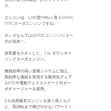
ロ。
エンジンは、L15C型1496
cc 直４DOHC 
VTECターボエンジンですね。  
ホンダならではのVTECエンジンにター
ボが追加！。
排気量を小さくした、1.5L ダウンサイ
ジングターボエンジン。
燃焼効率の高い直噴システムに加え、
高効率な過給を実現する吸排気デュア
ルVTCや電動ウェイストゲート付ター
ボチャージャーを採用。
2.4L自然吸気エンジンを凌ぐ高トルク
と、高回転まで伸びやかなパワーフィ