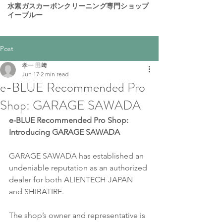
​水素ガスカーボンクリーニング専門ショップ
イーブルー
Post
孝一 田﨑
Jun 17
2 min read
e-BLUE Recommended Pro
Shop: GARAGE SAWADA
e-BLUE Recommended Pro Shop: 
Introducing GARAGE SAWADA
GARAGE SAWADA has established an 
undeniable reputation as an authorized 
dealer for both ALIENTECH JAPAN 
and SHIBATIRE.
The shop’s owner and representative is 