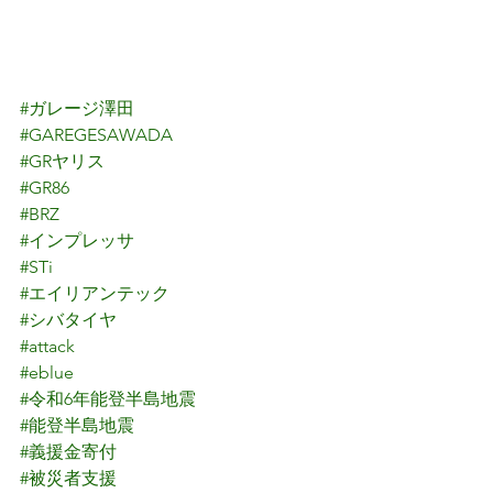
#ガレージ澤田
#GAREGESAWADA
#GRヤリス
#GR86
#BRZ
#インプレッサ
#STi
#エイリアンテック
#シバタイヤ
#attack
#eblue
#令和6年能登半島地震
#能登半島地震
#義援金寄付
#被災者支援