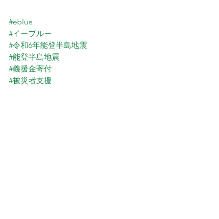
#eblue
#イーブルー
#令和6年能登半島地震
#能登半島地震
#義援金寄付
#被災者支援
#被災地支援
#能登復興
#がんばろう能登
#のと活
#がんばろう石川
#がんばろう北陸
#羽咋
#能登
#HHOガス
#水素ガスカーボンクリーニング
#水素エンジンクリーニング