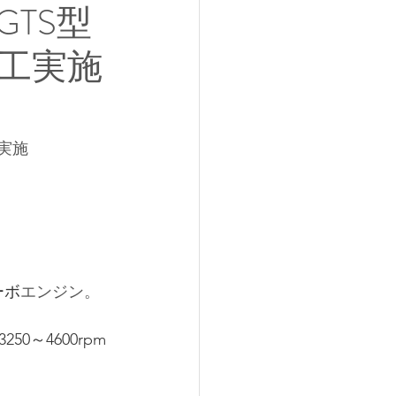
GTS型
工実施
工実施
ーボ
エンジン。
3250～4600rpm