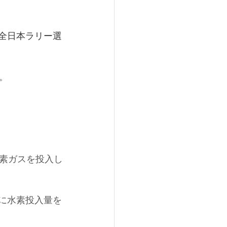
や全日本ラリー選
。
素ガスを投入し
々に水素投入量を