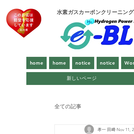
​水素ガスカーボンクリーニン
home
home
notice
notice
Wor
新しいページ
全ての記事
孝一 田﨑
Nov 11, 