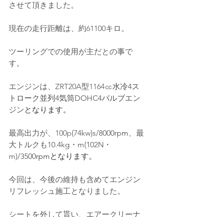
させて頂きました。
現在の走行距離は、約61100キロ。
ツーリングでの使用が主だとの事で
す。
エンジンは、
ZRT20A型1164㏄
水冷4ス
トローク並列4気筒DOHC4バルブ
エン
ジン
となります。
最高出力が、100p
(74kw)
s
/8000rp
m
、最
大トルクも
10.4kg・m(102N・
m)/3500
rpm
となります。
今回は、今後の維持も含めてエンジン
リフレッシュ施工となりました。
シートを外して貰い、エアークリーナ