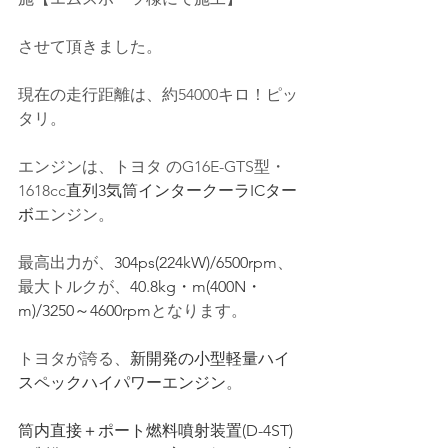
させて頂きました。
現在の走行距離は、約54000キロ！ピッ
タリ。
エンジンは、トヨタ の
G16E-GTS型
・
1618cc
直列3気筒インタークーラICター
ボ
エンジン。
最高出力が、
304ps(224kW)/6500rpm
、
最大トルクが、
40.8kg・m(400N・
m)/3250～4600rpm
となります。
トヨタが誇る、
新開発の小型軽量ハイ
スペックハイパワーエンジン
。
筒内直接＋ポート燃料噴射装置(D-4ST)