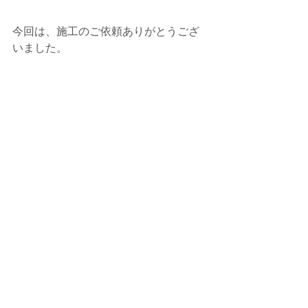
今回は、施工のご依頼ありがとうござ
いました。
何かありましたら、いつでもご連絡下
さい。
今後とも、よろしくお願い致します。
何かありましたら、いつでもご相談・
お問合せ下さい。
今後とも、e-BLUE・水素ガスカーボン
クリーニングを よろしくお願い致しま
す。