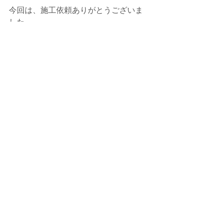
今回は、施工依頼ありがとうございま
した。
今後ともよろしくお願いいたします。
何かありましたら、いつでもご相談・
お問合せ下さい。
今後とも、e-BLUE・水素ガスカーボン
クリーニングを よろしくお願い致しま
す。
施工予約・お問い合わせは、お電話・
メールでお願い致します。
メールは、確認次第返信を入れますの