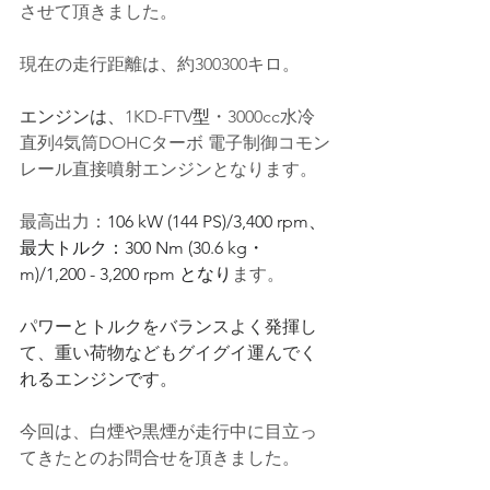
させて頂きました。
現在の走行距離は、約300300キロ。
エンジンは、
1KD-FTV
型
・3000cc水冷
直列4気筒DOHCターボ
 電子制御
コモン
レール直接噴射エンジンとなります。
最高出力：
106 kW (144 PS)/3,400 rpm
、
最大トルク：
300 Nm (30.6 kg・
m)/1,200 - 3,200 rpm
 となり
ます。
パワーとトルクをバランスよく発揮し
て、重い荷物などもグイグイ運んでく
れるエンジンです。
今回は、白煙や黒煙が走行中に目立っ
てきたとのお問合せを頂きました。