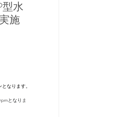
P型水
実施
ンとなります。
rpm
となり
ま