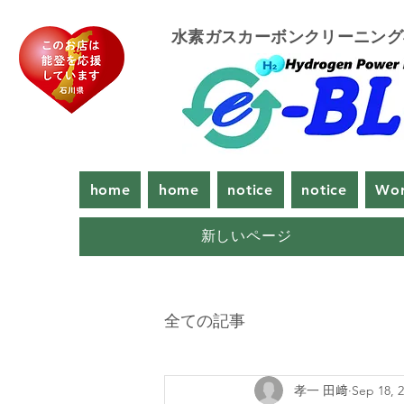
​水素ガスカーボンクリーニン
home
home
notice
notice
Wor
新しいページ
全ての記事
孝一 田﨑
Sep 18, 