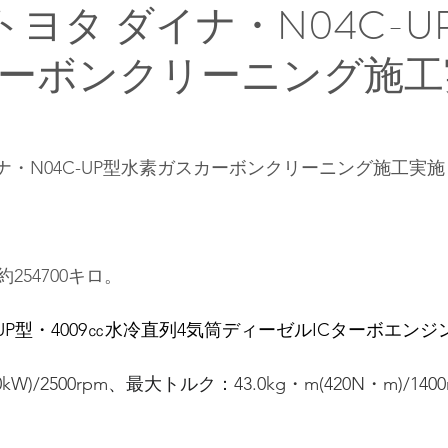
トヨタ ダイナ・N04C-U
ーボンクリーニング施工
イナ・N04C-UP型水素ガスカーボンクリーニング施工実施
254700キロ。
UP
型・4009㏄
水冷直列4気筒ディーゼルICターボ
エンジ
0kW)/2500rpm
、最大トルク：
43.0kg・m(420N・m)/1400