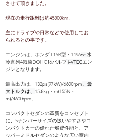
させて頂きました。
現在の走行距離は約45800km。
主にドライブや日常などで使用してお
られるとの事です。
エンジンは、ホンダ 
L15B
型・1496
cc 
水
冷直列4気筒DOHC16バルブ
 i-VTEC
エン
ジンとなります。
最高出力は、
132ps(97kW)/6600rpm
、最
大トルクは、
15.8kg・m(155N・
m)/4600rpm。
コンパクトセダンの革新をコンセプト
に、5ナンバーサイズの扱いやすさやコ
ンパクトカーの優れた燃費性能と、ア
ッパーミドルセダンのような広い室内