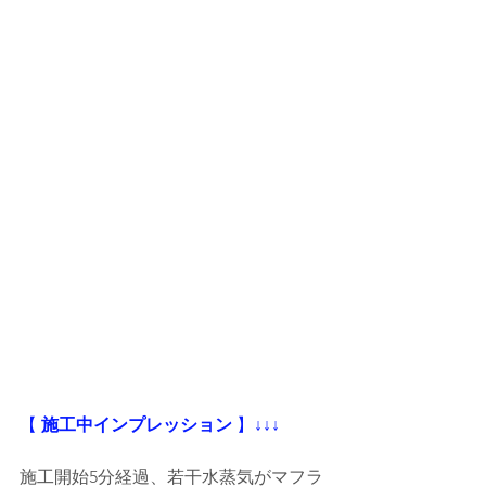
【
 施工中インプレッション
 】
↓↓↓
施工開始5分経過、若干水蒸気がマフラ