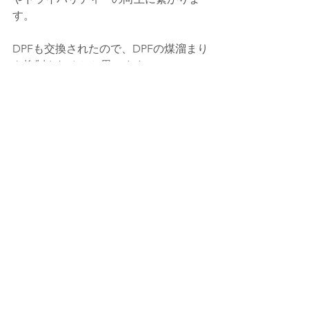
す。
DPFも交換されたので、DPFの煤溜まり
も抑制されるかと思います。
しばらく走行をしてからより効果が出
る場合も多いので、
今後も様子を見て
下さいね。
今回は、施工のご依頼ありがとうござ
いました。
何かありましたら、いつでもご連絡下
さい。
今後とも、よろしくお願い致します。