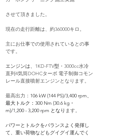
させて頂きました。
現在の走行距離は、約360000キロ。
主にお仕事での使用されているとの事
です
。
エンジンは、
1KD-FTV
型
・3000cc水冷
直列4気筒DOHCターボ
 電子制御
コモン
レール
直接噴射
エンジンとなります。
最高出力：
106 kW (144 PS)/3,400 rpm
、
最大トルク：
300 Nm (30.6 kg・
m)/1,200 - 3,200 rpm
 となり
ます。
パワーとトルクをバランスよく発揮し
て、重い荷物などもグイグイ運んでく