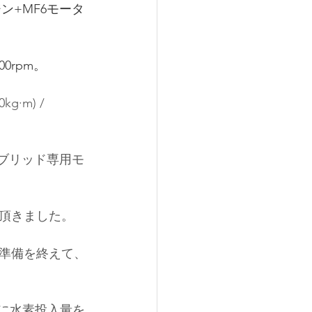
ンジン+MF6モータ
200rpm。
·m) / 
ブリッド専用モ
頂きました。
準備を終えて、
々に水素投入量を