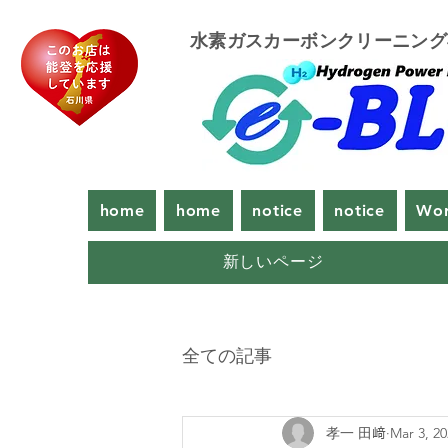
​水素ガスカーボンクリーニン
home
home
notice
notice
Wor
新しいページ
全ての記事
孝一 田﨑
Mar 3, 2