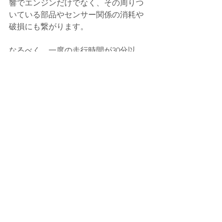
響でエンジンだけでなく、その周りつ
いている部品やセンサー関係の消耗や
破損にも繋がります。
なるべく、一度の走行時間が30分以
上！エンジンの水温だけでなく、エン
ジンオイルやマフラーまで温まるよう
に走行するのが、ベストです。
何かありましたら、いつでもご相談・
お問合せ下さい。
今後とも、e-BLUE・水素ガスカーボン
クリーニングを よろしくお願い致しま
す。
施工予約・お問い合わせは、お電話・