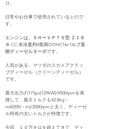
ロ。
日常やお仕事で使用されているとので
す。
エンジンは、ＳＨーＶＰＴＳ型 ２１８
８
 CC 
水冷直列4気筒DOHC16バルブ直
噴ディーゼルターボ
です。
人気がある、マツダのスカイアクティ
ブディーゼル（クリーンディーゼル）
です。
最大出力の
175ps(129kW)/4500rpm
を発
揮して、最大トルクも
42.8kg・
m(420N・m)/2000rpm
と太く、ディーゼ
ル特有の太いトルクが特徴です。
今回、１０万キロを超えてきて、ディ