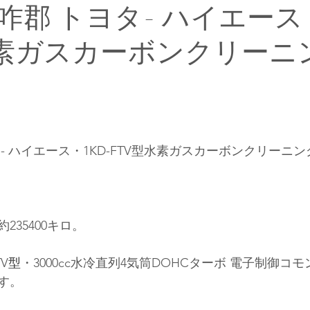
郡 トヨタ- ハイエース・
水素ガスカーボンクリーニ
- ハイエース・1KD-FTV型水素ガスカーボンクリーニ
235400キロ。
TV
型
・3000cc水冷直列4気筒DOHCターボ
 電子制御
コモ
す。