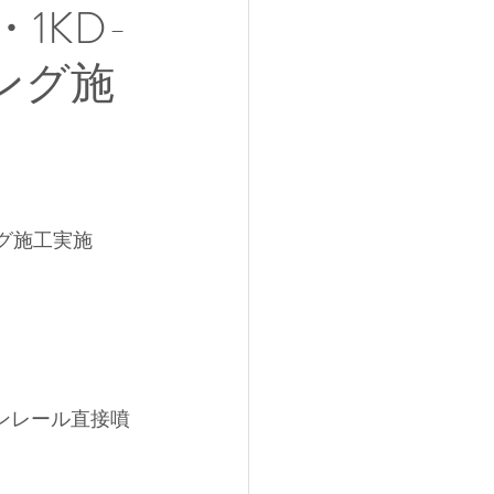
1KD-
ング施
ング施工実施
ンレール直接噴