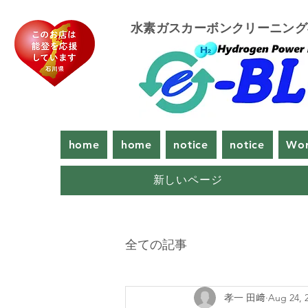
​水素ガスカーボンクリーニン
home
home
notice
notice
Wor
新しいページ
全ての記事
孝一 田﨑
Aug 24, 