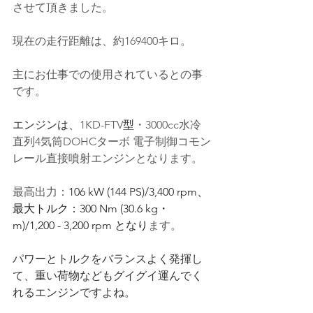
させて頂きました。
現在の走行距離は、約169400キロ。
主にお仕事での使用されているとの事
です
。
エンジンは、
1KD-FTV
型
・3000cc水冷
直列4気筒DOHCターボ
 電子制御
コモン
レール
直接噴射
エンジンとなります。
最高出力：
106 kW (144 PS)/3,400 rpm
、
最大トルク：
300 Nm (30.6 kg・
m)/1,200 - 3,200 rpm
 となり
ます。
パワーとトルクをバランスよく発揮し
て、重い荷物などもグイグイ運んでく
れるエンジンですよね。