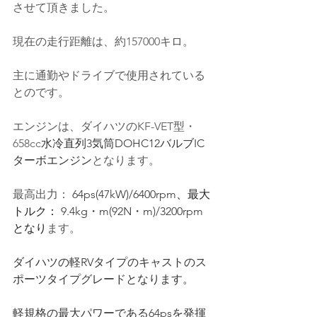
させて頂きました。
現在の走行距離は、約157000キロ。
主に通勤やドライブで使用されている
とのです
。
エンジンは、ダイハツのKF-VET型・
658cc
水冷直列3気筒DOHC12バルブIC
ターボエンジン
となります。
最高出力： 
64ps(47kW)/6400rpm
、最大
トルク： 
9.4kg・m(92N・m)/3200rpm
となり
ます。
ダイハツの軽RVタイプのキャストのス
ポーツタイプグレードとなります。
軽規格の最大パワーである64psを発揮