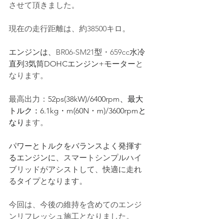
させて頂きました。
現在の走行距離は、約38500キロ。
エンジンは、
BR06-SM21
型
・659cc
水冷
直列3気筒DOHCエンジン+モーター
と
なります。
最高出力：
52ps(38kW)/6400rpm
、最大
トルク：
6.1kg・m(60N・m)/3600rpm
と
なり
ます。
パワーとトルクをバランスよく発揮す
るエンジンに、
スマートシンプルハイ
ブリッドがアシストして、快適に走れ
るタイプとなります。
今回は、今後の維持を含めてのエンジ
ンリフレッシュ施工となりました。