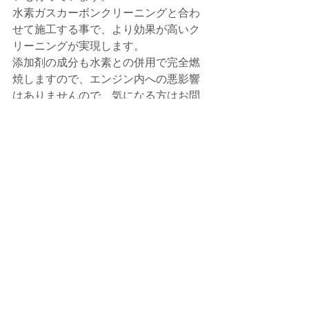
水素ガスカーボンクリーニングと合わ
せて施工する事で、より効果が高いク
リーニングが実現します。
添加剤の成分も水素との併用で完全燃
焼しますので、エンジン内への悪影響
はありませんので、気になる方はお問
い合わせ下さい。
インジェクター・吸気バルブへ、添加
剤を使用した際の比較画像です。
今後とも、e-BLUE・水素ガスカーボン
クリーニングを よろしくお願い致しま
す。