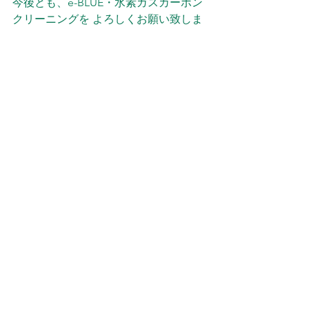
今後とも、e-BLUE・水素ガスカーボン
クリーニングを よろしくお願い致しま
す。
施工予約・お問い合わせは、お電話・
メールでお願い致します。
メールは、確認次第返信を入れますの
でお待ち下さい。
よろしくお願い致します。
電話：０９０８２６２１０５２
メール：eblue2022kt@gmail.com
当ショップの Instagram、X（旧
Twitter）、Facebook からのDM、メッ