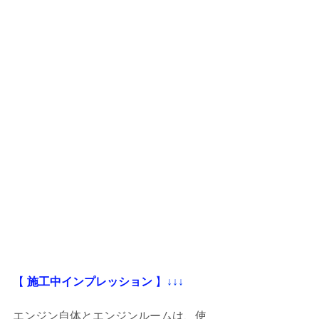
【
 施工中インプレッション
 】
↓↓↓
エンジン自体とエンジンルームは、使