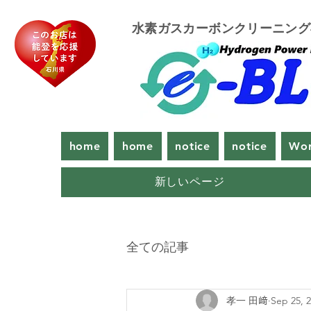
​水素ガスカーボンクリーニン
home
home
notice
notice
Wor
新しいページ
全ての記事
孝一 田﨑
Sep 25, 