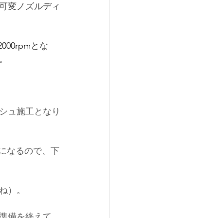
可変ノズルディ
2000rpm
とな
。
シュ施工となり
になるので、下
ね）。
準備を終えて、