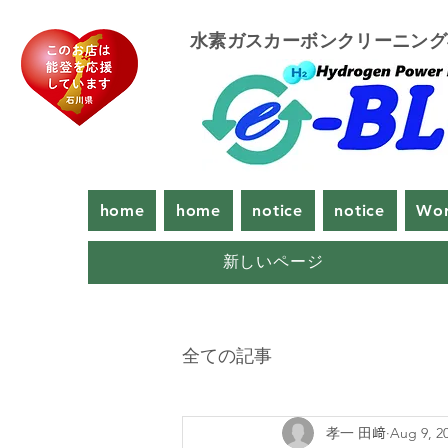
​水素ガスカーボンクリーニン
home
home
notice
notice
Wor
新しいページ
全ての記事
孝一 田﨑
Aug 9, 2