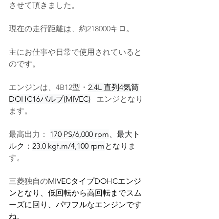
させて頂きました。
現在の走行距離は、約218000キロ。
主にお仕事や日常で使用されていると
のです
。
エンジンは、4B12型・
2.4L 直列4気筒
DOHC16バルブ(MIVEC)
   エンジとなり
ます。
最高出力： 
170 PS/6,000 rpm
、最大ト
ルク：
23.0 kgf.m/4,100 rpm
となり
ま
す。
三菱独自の
MIVECタイプDOHCエンジ
ンとなり、低回転から高回転までスム
ーズに回り、パワフルなエンジンです
ね。