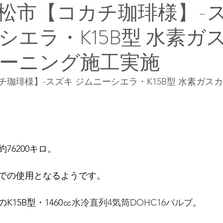
松市【コカチ珈琲様】-
シエラ・K15B型 水素ガ
ーニング施工実施
珈琲様】-スズキ ジムニーシエラ・K15B型 水素ガス
76200キロ。
での使用となるようです。
15B型・1460㏄
水冷直列4気筒DOHC16バルブ
。