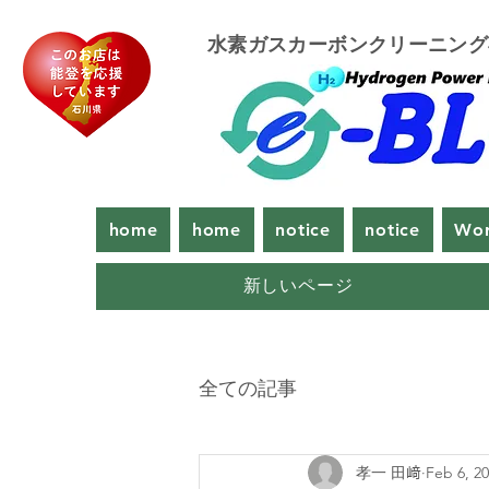
​水素ガスカーボンクリーニン
home
home
notice
notice
Wor
新しいページ
全ての記事
孝一 田﨑
Feb 6, 2