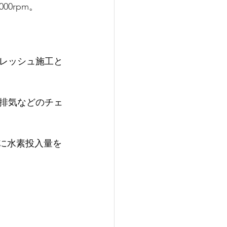
000rpm
。
レッシュ施工と
排気などのチェ
々に水素投入量を