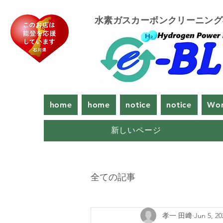
​水素ガスカーボンクリーニン
home
home
notice
notice
Wor
新しいページ
全ての記事
孝一 田﨑
Jun 5, 20