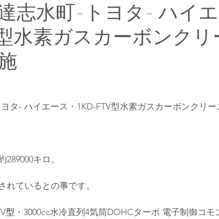
達志水町-トヨタ- ハイ
FTV型水素ガスカーボンク
施
ヨタ- ハイエース・1KD-FTV型水素ガスカーボンクリ
289000キロ。
されているとの事です
。
TV
型
・3000cc水冷直列4気筒DOHCターボ
 電子制御
コモ