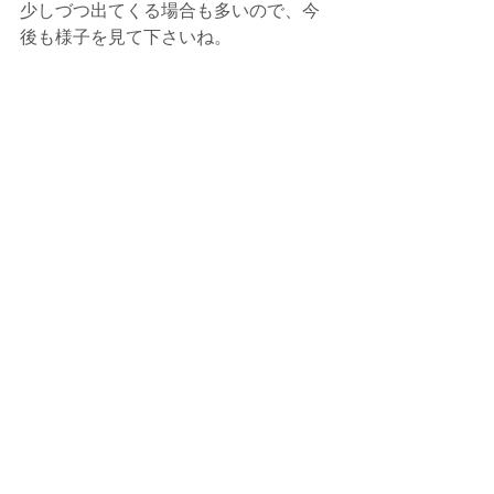
少しづつ出てくる場合も多いので、今
後も様子を見て下さいね。
今回は、施工のご依頼ありがとうござ
いました。
今後とも、よろしくお願い致します。
何かありましたら、いつでもご相談・
お問合せ下さい。
今後とも、e-BLUE・水素ガスカーボン
クリーニングを よろしくお願い致しま
す。
施工予約・お問い合わせは、お電話・
メールでお願い致します。