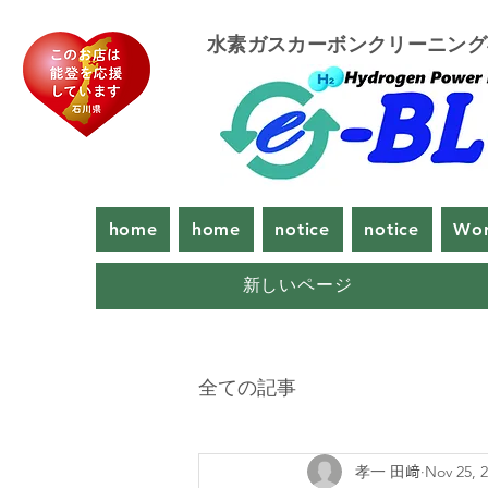
​水素ガスカーボンクリーニン
home
home
notice
notice
Wor
新しいページ
全ての記事
孝一 田﨑
Nov 25, 