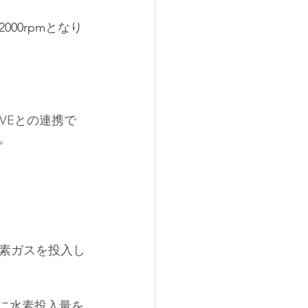
2000rpm
となり
DRIVEとの連携で
。
素ガスを投入し
々に水素投入量を