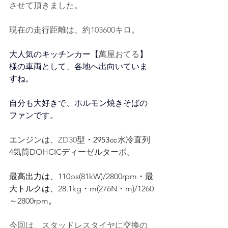
させて頂きました。
現在の走行距離は、約103600キロ。
大人気のキッチンカー【
萬屋おてる
】
様の車両として、各地へ出向いていま
すね。
自分も大好きで、ホルモン焼きそばの
ファンです。
エンジンは、
ZD30
型
・2953㏄
水冷直列
4気筒DOHCICディーゼルターボ
。
最高出力は、
110ps(81kW)/2800rpm
・最
大トルクは、
28.1kg・m(276N・m)/1260
～2800rpm
。
今回は、スタッドレスタイヤに交換の