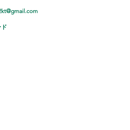
t@gmail.com
ード