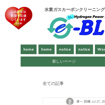
​水素ガスカーボンクリーニン
home
home
notice
notice
Wor
新しいページ
全ての記事
孝一 田﨑
Jul 27, 2