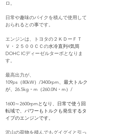
ロ。
日常や趣味のバイクを積んで使用して
おられるとの事です。
エンジンは、トヨタの２ＫＤーＦＴ
Ｖ・２５００ＣＣの
水冷直列4気筒
DOHC IC
ディーゼルターボとなりま
す。
最高出力が、
109ps（80kW）/3400rpm、最大トルク
が、26.5kg・m（260.0N・m）/
1600～2600rpmとなり、日常で使う回
転域で、パワーもトルクも発生するタ
イプのエンジンです。
沢山の荷物を積んでもグイグイと引っ