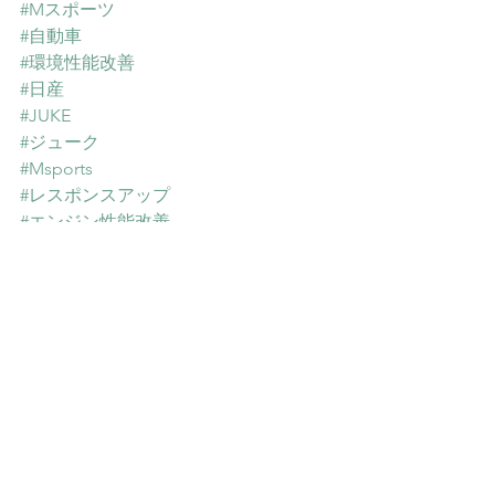
#Mスポーツ
#自動車
#環境性能改善
#日産
#JUKE
#ジューク
#Msports
#レスポンスアップ
#エンジン性能改善
#エンジン音改善
#エンジン振動改善
#漁船
#遊漁船
#農機
#重機
#バイク
#エンジンパフォーマンス維持
#エンジン性能維持
#燃費改善