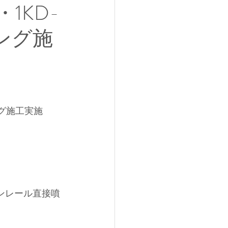
1KD-
ング施
ング施工実施
ンレール直接噴