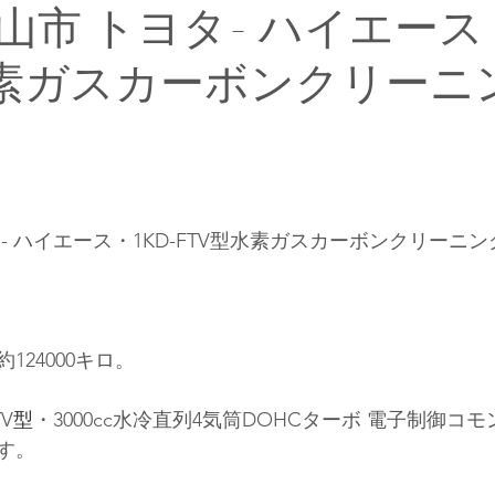
市 トヨタ- ハイエース・
水素ガスカーボンクリーニ
- ハイエース・1KD-FTV型水素ガスカーボンクリーニ
124000キロ。
TV
型
・3000cc水冷直列4気筒DOHCターボ
 電子制御
コモ
す。