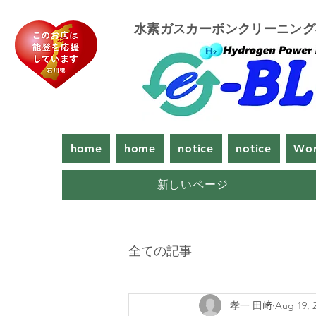
​水素ガスカーボンクリーニン
home
home
notice
notice
Wor
新しいページ
全ての記事
孝一 田﨑
Aug 19, 