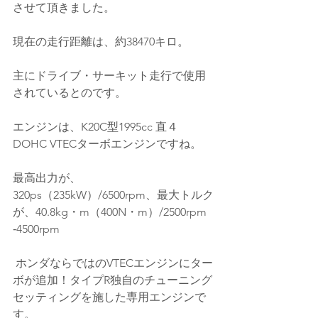
させて頂きました。
現在の走行距離は、約38470キロ。
主にドライブ・サーキット走行で使用
されているとのです
。
エンジンは、K20C型1995
cc 直４
DOHC VTECターボエンジンですね。
最高出力が、
320ps（235kW）/6500rpm、最大トルク
が、40.8kg・m（400N・m）/2500rpm
‐4500
rpm
 ホンダならではのVTECエンジンにター
ボが追加！タイプR独自のチューニング
セッティングを施した専用エンジンで
す。